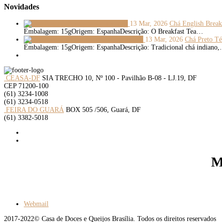
Novidades
13 Mar, 2026
Chá English Break
Embalagem: 15gOrigem: EspanhaDescrição: O Breakfast Tea…
13 Mar, 2026
Chá Preto Té
Embalagem: 15gOrigem: EspanhaDescrição: Tradicional chá indiano
CEASA-DF
SIA TRECHO 10, Nº 100 - Pavilhão B-08 - LJ.19, DF
CEP 71200-100
(61) 3234-1008
(61) 3234-0518
FEIRA DO GUARÁ
BOX 505 /506, Guará, DF
(61) 3382-5018
M
Webmail
2017-2022© Casa de Doces e Queijos Brasília. Todos os direitos reservados