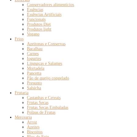
Conservadores alimentícios
Essências
Essências Artificiais
Funcionais
Produtos Diet
Produtos light
Vegano
Frios
Azeitonas e Conservas
Bacalhau
Carnes
Iogurtes
Linguiças e Salames
Mortadela
Pancetta
Pão de queijo congelado
Presunto
Salsicha
Frutaria
Castanhas e Cereais
Frutas Secas
Frutas Secas Embaladas
Polpas de Frutas
Mercearia
Arroz
Azeites
Biscoitos
Bloc de Foie