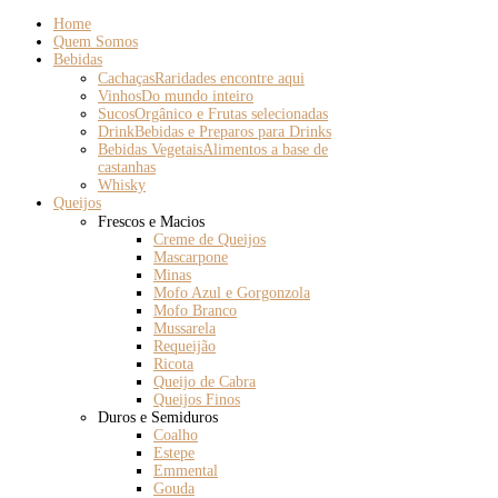
Home
Quem Somos
Bebidas
Cachaças
Raridades encontre aqui
Vinhos
Do mundo inteiro
Sucos
Orgânico e Frutas selecionadas
Drink
Bebidas e Preparos para Drinks
Bebidas Vegetais
Alimentos a base de
castanhas
Whisky
Queijos
Frescos e Macios
Creme de Queijos
Mascarpone
Minas
Mofo Azul e Gorgonzola
Mofo Branco
Mussarela
Requeijão
Ricota
Queijo de Cabra
Queijos Finos
Duros e Semiduros
Coalho
Estepe
Emmental
Gouda