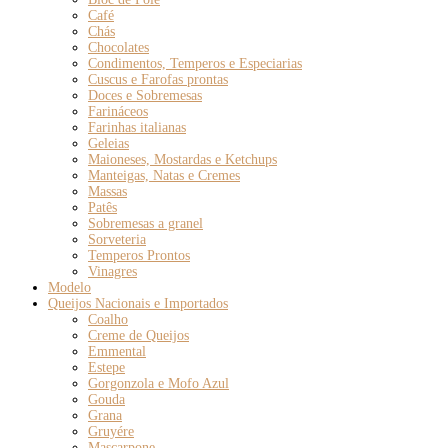
Café
Chás
Chocolates
Condimentos, Temperos e Especiarias
Cuscus e Farofas prontas
Doces e Sobremesas
Farináceos
Farinhas italianas
Geleias
Maioneses, Mostardas e Ketchups
Manteigas, Natas e Cremes
Massas
Patês
Sobremesas a granel
Sorveteria
Temperos Prontos
Vinagres
Modelo
Queijos Nacionais e Importados
Coalho
Creme de Queijos
Emmental
Estepe
Gorgonzola e Mofo Azul
Gouda
Grana
Gruyére
Mascarpone