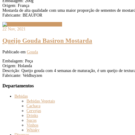
Embalagem: 200g
Origem: França
Mostarda de alta qualidade com uma maior proporção de sementes de mostard
Fabricante: BEAUFOR
22 Nov, 2021
Queijo Gouda Basiron Mostarda
Publicado em
Gouda
Embalagem: Peça
Origem: Holanda
Descrição: Queijo gouda com 4 semanas de maturação, é um queijo de textur
Fabricante: Veldhuyzen
Departamentos
Bebidas
Bebidas Vegetais
Cachaça
Cervejas
Drinks
Sucos
Vinhos
Whisky
Diversos