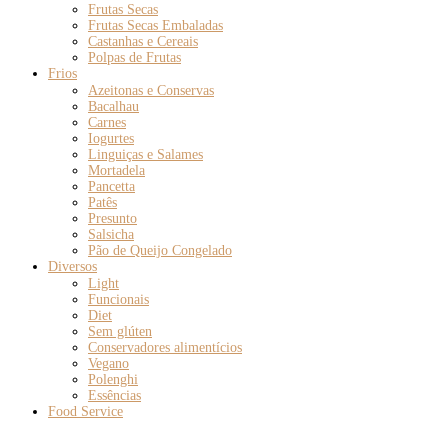
Frutas Secas
Frutas Secas Embaladas
Castanhas e Cereais
Polpas de Frutas
Frios
Azeitonas e Conservas
Bacalhau
Carnes
Iogurtes
Linguiças e Salames
Mortadela
Pancetta
Patês
Presunto
Salsicha
Pão de Queijo Congelado
Diversos
Light
Funcionais
Diet
Sem glúten
Conservadores alimentícios
Vegano
Polenghi
Essências
Food Service