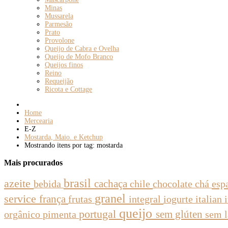
Minas
Mussarela
Parmesão
Prato
Provolone
Queijo de Cabra e Ovelha
Queijo de Mofo Branco
Queijos finos
Reino
Requeijão
Ricota e Cottage
Home
Mercearia
E-Z
Mostarda, Maio. e Ketchup
Mostrando itens por tag: mostarda
Mais
procurados
brasil
azeite
bebida
cachaça
chile
chocolate
chá
esp
granel
service
frança
integral
iogurte
italian
frutas
queijo
portugal
sem glúten
sem 
orgânico
pimenta