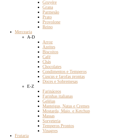
Gruyére
Grana
Parmesão
Prato
Provolone
Reino
Mercearia
A-D
Arroz
Azeites
Biscoitos
Café
Chás
Chocolates
Condimentos e Temperos
Cuscus e farofas prontas
Doces e Sobremesas
E-Z
Farináceos
Farinhas italianas
Geléias
Manteigas, Natas e Cremes
Mostarda, Maio. e Ketchup
Massas
Sorveteria
Temperos Prontos
Vinagres
Frutaria