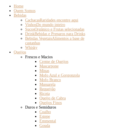
Home
Quem Somos
Bebidas
Cachaças
Raridades encontre aqui
Vinhos
Do mundo inteiro
Sucos
Orgânico e Frutas selecionadas
Drink
Bebidas e Preparos para Drinks
Bebidas Vegetais
Alimentos a base de
castanhas
Whisky
Queijos
Frescos e Macios
Creme de Queijos
Mascarpone
Minas
Mofo Azul e Gorgonzola
Mofo Branco
Mussarela
Requeijão
Ricota
Queijo de Cabra
Queijos Finos
Duros e Semiduros
Coalho
Estepe
Emmental
Gouda