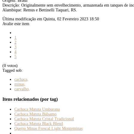
Origem: Brasil
Descrição: Originalmente sem envelhecimento, armazenada em tanques de in
Alambique: Remus e Bettinelli Taquari, RS.
Última modificação em Quinta, 02 Fevereiro 2023 18:50
Avalie este item
1
2
3
4
5
(0 votos)
Tagged sob:
cachaça,
minas,
carvalho,
Itens relacionados (por tag)
Cachaça Matuta Umburana
Cachaça Matuta Bálsamo
Cachaça Matuta Cristal Tradicional
Cachaça Matuta Black Blend
Queijo Minas Frescal Light Monteminas