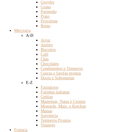
Gruyére
Grana
Parmesão
Prato
Provolone
Reino
Mercearia
A-D
Arroz
Azeites
Biscoitos
Café
Chás
Chocolates
Condimentos e Temperos
Cuscus e farofas prontas
Doces e Sobremesas
E-Z
Farináceos
Farinhas italianas
Geléias
Manteigas, Natas e Cremes
Mostarda, Maio. e Ketchup
Massas
Sorveteria
Temperos Prontos
Vinagres
Frutaria