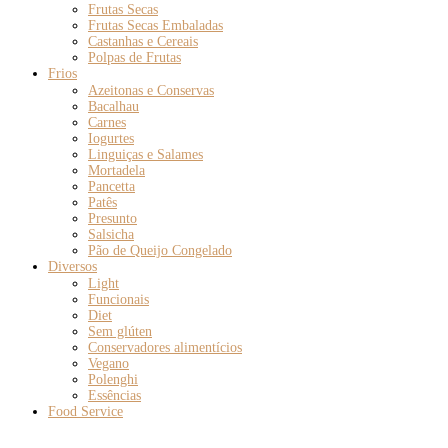
Frutas Secas
Frutas Secas Embaladas
Castanhas e Cereais
Polpas de Frutas
Frios
Azeitonas e Conservas
Bacalhau
Carnes
Iogurtes
Linguiças e Salames
Mortadela
Pancetta
Patês
Presunto
Salsicha
Pão de Queijo Congelado
Diversos
Light
Funcionais
Diet
Sem glúten
Conservadores alimentícios
Vegano
Polenghi
Essências
Food Service