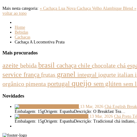
Mais nesta categoria:
« Cachaça Lua Nova
Cachaça Velho Alambique Blend »
voltar ao topo
Home
Bebidas
Cachaças
Cachaça A Locomotiva Prata
Mais
procurados
brasil
azeite
bebida
cachaça
chile
chocolate
chá
esp
granel
service
frança
integral
iogurte
italian
frutas
queijo
portugal
sem glúten
sem 
orgânico
pimenta
Novidades
13 Mar, 2026
Chá English Break
Embalagem: 15gOrigem: EspanhaDescrição: O Breakfast Tea…
13 Mar, 2026
Chá Preto Té
Embalagem: 15gOrigem: EspanhaDescrição: Tradicional chá indiano