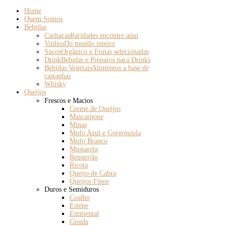
Home
Quem Somos
Bebidas
Cachaças
Raridades encontre aqui
Vinhos
Do mundo inteiro
Sucos
Orgânico e Frutas selecionadas
Drink
Bebidas e Preparos para Drinks
Bebidas Vegetais
Alimentos a base de
castanhas
Whisky
Queijos
Frescos e Macios
Creme de Queijos
Mascarpone
Minas
Mofo Azul e Gorgonzola
Mofo Branco
Mussarela
Requeijão
Ricota
Queijo de Cabra
Queijos Finos
Duros e Semiduros
Coalho
Estepe
Emmental
Gouda