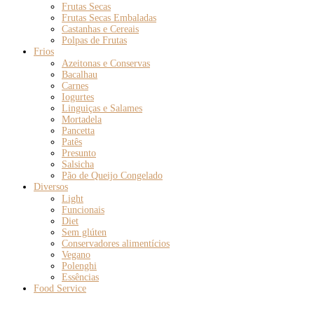
Frutas Secas
Frutas Secas Embaladas
Castanhas e Cereais
Polpas de Frutas
Frios
Azeitonas e Conservas
Bacalhau
Carnes
Iogurtes
Linguiças e Salames
Mortadela
Pancetta
Patês
Presunto
Salsicha
Pão de Queijo Congelado
Diversos
Light
Funcionais
Diet
Sem glúten
Conservadores alimentícios
Vegano
Polenghi
Essências
Food Service