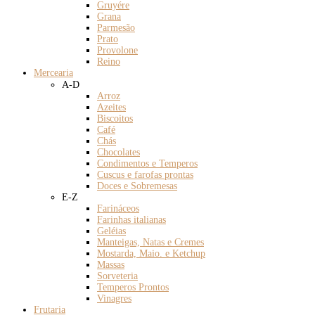
Gruyére
Grana
Parmesão
Prato
Provolone
Reino
Mercearia
A-D
Arroz
Azeites
Biscoitos
Café
Chás
Chocolates
Condimentos e Temperos
Cuscus e farofas prontas
Doces e Sobremesas
E-Z
Farináceos
Farinhas italianas
Geléias
Manteigas, Natas e Cremes
Mostarda, Maio. e Ketchup
Massas
Sorveteria
Temperos Prontos
Vinagres
Frutaria