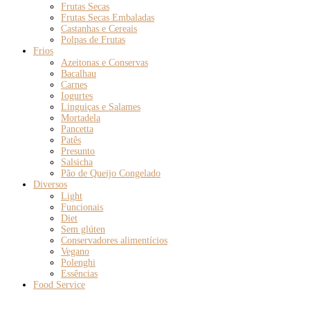
Frutas Secas
Frutas Secas Embaladas
Castanhas e Cereais
Polpas de Frutas
Frios
Azeitonas e Conservas
Bacalhau
Carnes
Iogurtes
Linguiças e Salames
Mortadela
Pancetta
Patês
Presunto
Salsicha
Pão de Queijo Congelado
Diversos
Light
Funcionais
Diet
Sem glúten
Conservadores alimentícios
Vegano
Polenghi
Essências
Food Service