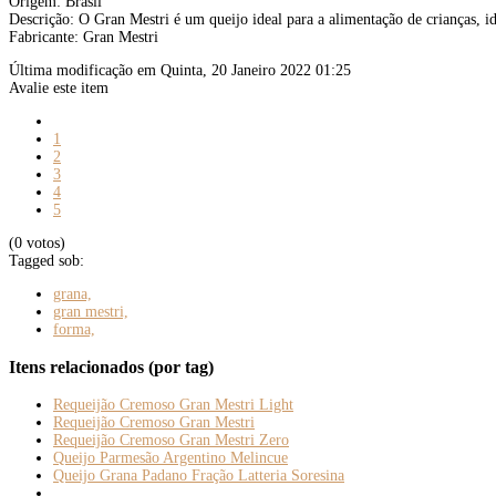
Origem: Brasil
Descrição: O Gran Mestri é um queijo ideal para a alimentação de crianças, id
Fabricante: Gran Mestri
Última modificação em Quinta, 20 Janeiro 2022 01:25
Avalie este item
1
2
3
4
5
(0 votos)
Tagged sob:
grana,
gran mestri,
forma,
Itens relacionados (por tag)
Requeijão Cremoso Gran Mestri Light
Requeijão Cremoso Gran Mestri
Requeijão Cremoso Gran Mestri Zero
Queijo Parmesão Argentino Melincue
Queijo Grana Padano Fração Latteria Soresina