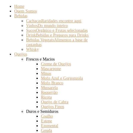
Home
Quem Somos
Bebidas
Cachaças
Raridades encontre aqui
Vinhos
Do mundo inteiro
Sucos
Orgânico e Frutas selecionadas
Drink
Bebidas e Preparos para Drinks
Bebidas Vegetais
Alimentos a base de
castanhas
Whisky
Queijos
Frescos e Macios
Creme de Queijos
Mascarpone
Minas
Mofo Azul e Gorgonzola
Mofo Branco
Mussarela
Requeijão
Ricota
Queijo de Cabra
Queijos Finos
Duros e Semiduros
Coalho
Estepe
Emmental
Gouda