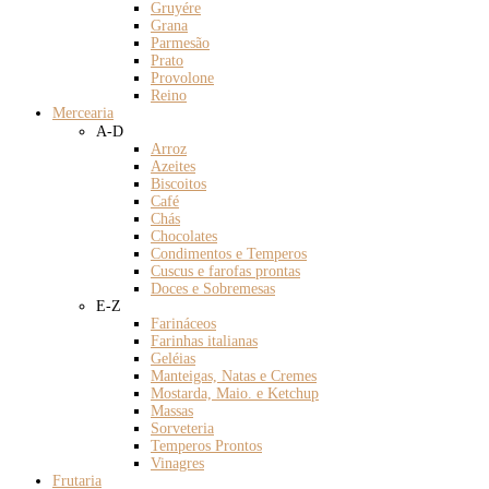
Gruyére
Grana
Parmesão
Prato
Provolone
Reino
Mercearia
A-D
Arroz
Azeites
Biscoitos
Café
Chás
Chocolates
Condimentos e Temperos
Cuscus e farofas prontas
Doces e Sobremesas
E-Z
Farináceos
Farinhas italianas
Geléias
Manteigas, Natas e Cremes
Mostarda, Maio. e Ketchup
Massas
Sorveteria
Temperos Prontos
Vinagres
Frutaria