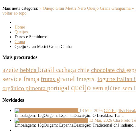
Mais nesta categoria:
« Queijo Gran Mestri Nero
Queijo Grana Granparma »
voltar ao topo
Home
Queijos
Duros e Semiduros
Grana
Queijo Gran Mestri Grana Cunha
Mais
procurados
brasil
azeite
bebida
cachaça
chile
chocolate
chá
esp
granel
service
frança
integral
iogurte
italian
frutas
queijo
portugal
sem glúten
sem 
orgânico
pimenta
Novidades
13 Mar, 2026
Chá English Break
Embalagem: 15gOrigem: EspanhaDescrição: O Breakfast Tea…
13 Mar, 2026
Chá Preto Té
Embalagem: 15gOrigem: EspanhaDescrição: Tradicional chá indiano